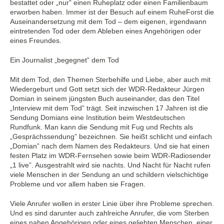
bestattet oder „nur” einen Ruheplatz oder einen Familienbaum
erworben haben. Immer ist der Besuch auf einem RuheForst die
Auseinandersetzung mit dem Tod – dem eigenen, irgendwann
eintretenden Tod oder dem Ableben eines Angehörigen oder
eines Freundes.
Ein Journalist „begegnet” dem Tod
Mit dem Tod, den Themen Sterbehilfe und Liebe, aber auch mit
Wiedergeburt und Gott setzt sich der WDR-Redakteur Jürgen
Domian in seinem jüngsten Buch auseinander, das den Titel
„Interview mit dem Tod” trägt. Seit inzwischen 17 Jahren ist die
Sendung Domians eine Institution beim Westdeutschen
Rundfunk. Man kann die Sendung mit Fug und Rechts als
„Gesprächssendung” bezeichnen. Sie heißt schlicht und einfach
„Domian” nach dem Namen des Redakteurs. Und sie hat einen
festen Platz im WDR-Fernsehen sowie beim WDR-Radiosender
„1 live”. Ausgestrahlt wird sie nachts. Und Nacht für Nacht rufen
viele Menschen in der Sendung an und schildern vielschichtige
Probleme und vor allem haben sie Fragen.
Viele Anrufer wollen in erster Linie über ihre Probleme sprechen.
Und es sind darunter auch zahlreiche Anrufer, die vom Sterben
eines nahen Angehörigen oder eines geliebten Menschen, einer