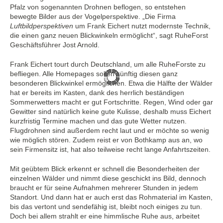
Pfalz von sogenannten Drohnen beflogen, so entstehen
bewegte Bilder aus der Vogelperspektive. „Die Firma
Luftbildperspektiven
um Frank Eichert nutzt modernste Technik,
die einen ganz neuen Blickwinkeln ermöglicht“, sagt RuheForst
Geschäftsführer Jost Arnold.
Frank Eichert tourt durch Deutschland, um alle RuheForste zu
befliegen. Alle Homepages sollen künftig diesen ganz
besonderen Blickwinkel ermöglichen. Etwa die Hälfte der Wälder
hat er bereits im Kasten, dank des herrlich beständigen
Sommerwetters macht er gut Fortschritte. Regen, Wind oder gar
Gewitter sind natürlich keine gute Kulisse, deshalb muss Eichert
kurzfristig Termine machen und das gute Wetter nutzen.
Flugdrohnen sind außerdem recht laut und er möchte so wenig
wie möglich stören. Zudem reist er von Bothkamp aus an, wo
sein Firmensitz ist, hat also teilweise recht lange Anfahrtszeiten.
Mit geübtem Blick erkennt er schnell die Besonderheiten der
einzelnen Wälder und nimmt diese geschickt ins Bild, dennoch
braucht er für seine Aufnahmen mehrerer Stunden in jedem
Standort. Und dann hat er auch erst das Rohmaterial im Kasten,
bis das vertont und sendefähig ist, bleibt noch einiges zu tun.
Doch bei allem strahlt er eine himmlische Ruhe aus, arbeitet