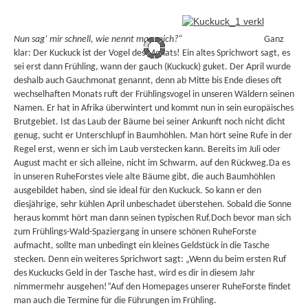
Nun sag’ mir schnell, wie nennt man mich?“
Ganz
klar: Der Kuckuck ist der Vogel des Monats! Ein altes Sprichwort sagt, es
sei erst dann Frühling, wann der gauch (Kuckuck) guket. Der April wurde
deshalb auch Gauchmonat genannt, denn ab Mitte bis Ende dieses oft
wechselhaften Monats ruft der Frühlingsvogel in unseren Wäldern seinen
Namen. Er hat in Afrika überwintert und kommt nun in sein europäisches
Brutgebiet. Ist das Laub der Bäume bei seiner Ankunft noch nicht dicht
genug, sucht er Unterschlupf in Baumhöhlen. Man hört seine Rufe in der
Regel erst, wenn er sich im Laub verstecken kann. Bereits im Juli oder
August macht er sich alleine, nicht im Schwarm, auf den Rückweg.
Da es
in unseren RuheForstes viele alte Bäume gibt, die auch Baumhöhlen
ausgebildet haben, sind sie ideal für den Kuckuck. So kann er den
diesjährige, sehr kühlen April unbeschadet überstehen. Sobald die Sonne
heraus kommt hört man dann seinen typischen Ruf.
Doch bevor man sich
zum Frühlings-Wald-Spaziergang in unsere schönen RuheForste
aufmacht, sollte man unbedingt ein kleines Geldstück in die Tasche
stecken. Denn ein weiteres Sprichwort sagt: „Wenn du beim ersten Ruf
des Kuckucks Geld in der Tasche hast, wird es dir in diesem Jahr
nimmermehr ausgehen!“
Auf den Homepages unserer RuheForste findet
man auch die Termine für die Führungen im Frühling.