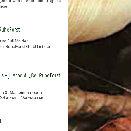
Jeder wird sterben, die Frage ist
lesen
RuheForst
ang Juli Mit der
 der RuheForst GmbH ist der…
s – J. Arnold: „Bei RuheForst
en 9. Mai, einen neuen
 Tod eines…
Weiterlesen
d